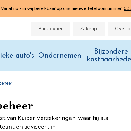
Vanaf nu zijn wij bereikbaar op ons nieuwe telefoonnummer:
08
Particulier
Zakelijk
Over o
Bijzondere
ieke auto's
Ondernemen
kostbaarhed
obeheer
obeheer
nst van Kuiper Verzekeringen, waar hij als
teunt en adviseert in