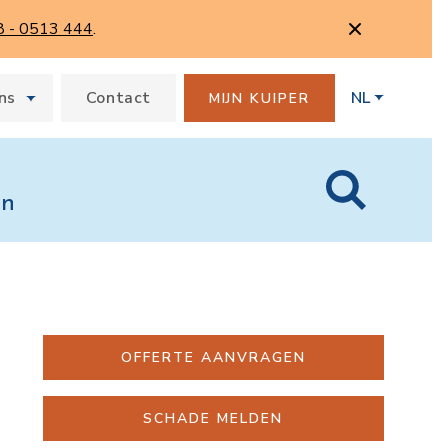
8 - 0513 444
.
ns
Contact
NL
MIJN KUIPER
en
OFFERTE AANVRAGEN
SCHADE MELDEN