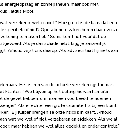
als energieopslag en zonnepanelen, maar ook met
dus”, aldus Mooi.
 Wat verzeker ik wel en niet? Hoe groot is de kans dat een
ade specifiek of niet? Operationele zaken horen daar evenzo
verzekering te maken heb? Soms komt het voor dat de
uitgevoerd. Als je dan schade hebt, krijg je aanzienlijk
jgt. Arnoud wijst ons daarop. Als adviseur laat hij niets aan
ekeraars. Het is een van de actuele verzekeringsthema’s
et klanten. “We blijven op het belang hiervan hameren.
ot de gevel hebben, om maar een voorbeeld te noemen.
enger’. Als er echter een grote calamiteit is bij een klant,
er: “Bij Kuiper brengen ze onze risico’s in kaart. Arnoud
gaan wat we wel of niet verzekeren en afdekken. Als we al
dkoper, maar hebben we wél alles gedekt en onder controle.”