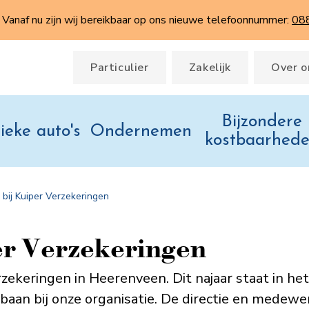
Vanaf nu zijn wij bereikbaar op ons nieuwe telefoonnummer:
08
Particulier
Zakelijk
Over o
Bijzondere
ieke auto's
Ondernemen
kostbaarhed
n bij Kuiper Verzekeringen
per Verzekeringen
erzekeringen in Heerenveen. Dit najaar staat in he
pbaan bij onze organisatie. De directie en mede