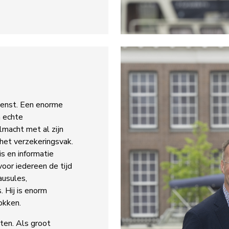
ienst. Een enorme
n echte
lmacht met al zijn
 het verzekeringsvak.
is en informatie
or iedereen de tijd
ausules,
. Hij is enorm
okken.
ten. Als groot