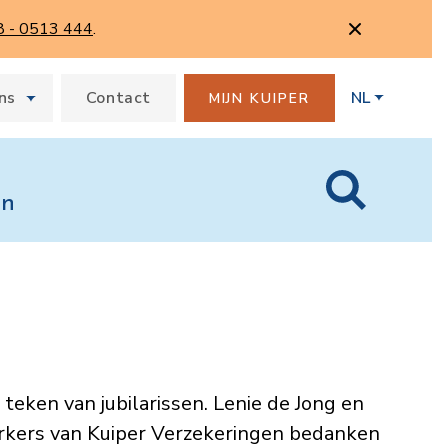
8 - 0513 444
.
ns
Contact
NL
MIJN KUIPER
en
t teken van jubilarissen. Lenie de Jong en
werkers van Kuiper Verzekeringen bedanken