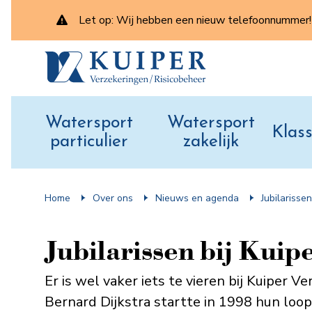
Let op: Wij hebben een nieuw telefoonnummer! 
Watersport
Watersport
Klass
particulier
zakelijk
Home
Over ons
Nieuws en agenda
Jubilarisse
Jubilarissen bij Kui
Er is wel vaker iets te vieren bij Kuiper V
Bernard Dijkstra startte in 1998 hun loo