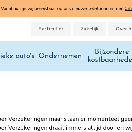
Vanaf nu zijn wij bereikbaar op ons nieuwe telefoonnummer:
08
Particulier
Zakelijk
Over o
Bijzondere
ieke auto's
Ondernemen
kostbaarhed
uiper Verzekeringen maar staan er momenteel ge
r Verzekeringen draait immers altijd door en wij 