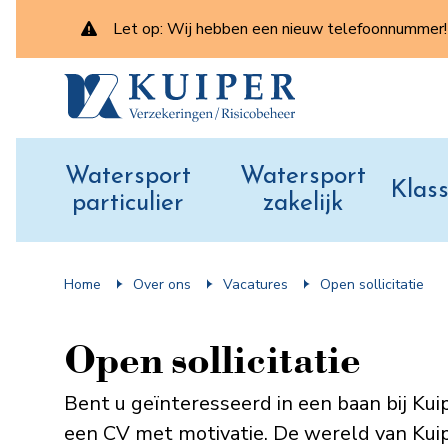
Let op: Wij hebben een nieuw telefoonnummer! 
Watersport
Watersport
Klass
particulier
zakelijk
Home
Over ons
Vacatures
Open sollicitatie
Open sollicitatie
Bent u geïnteresseerd in een baan bij K
een CV met motivatie. De wereld van Kuipe