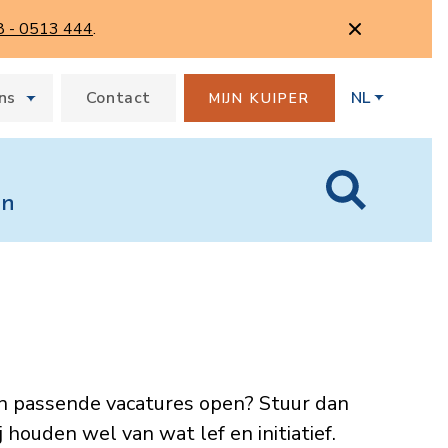
8 - 0513 444
.
ns
Contact
NL
MIJN KUIPER
en
en passende vacatures open? Stuur dan
houden wel van wat lef en initiatief.