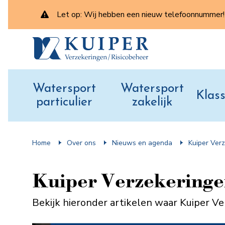
Let op: Wij hebben een nieuw telefoonnummer! 
Watersport
Watersport
Klass
particulier
zakelijk
Home
Over ons
Nieuws en agenda
Kuiper Ver
Kuiper Verzekeringe
Bekijk hieronder artikelen waar Kuiper V