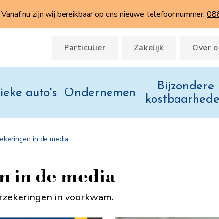
Vanaf nu zijn wij bereikbaar op ons nieuwe telefoonnummer:
08
Particulier
Zakelijk
Over o
Bijzondere
ieke auto's
Ondernemen
kostbaarhed
zekeringen in de media
n in de media
erzekeringen in voorkwam.