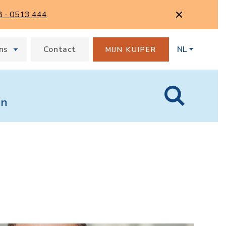
8 - 0513 444
.
ns
Contact
NL
MIJN KUIPER
en