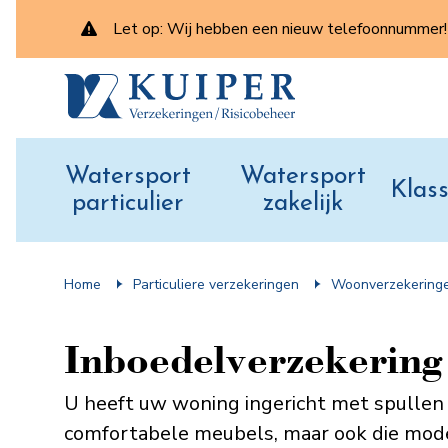
Let op: Wij hebben een nieuw telefoonnummer! 
Watersport
Watersport
Klass
particulier
zakelijk
Home
Particuliere verzekeringen
Woonverzekering
Inboedel­verzekering
U heeft uw woning ingericht met spullen d
comfortabele meubels, maar ook die moder