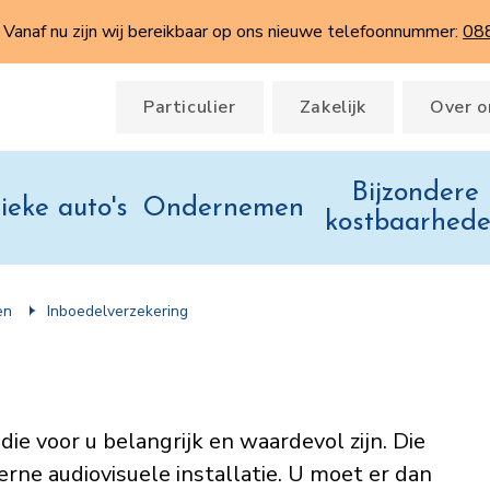
Vanaf nu zijn wij bereikbaar op ons nieuwe telefoonnummer:
08
Particulier
Zakelijk
Over o
Bijzondere
ieke auto's
Ondernemen
kostbaarhed
en
Inboedel­verzekering
ie voor u belangrijk en waardevol zijn. Die
ne audiovisuele installatie. U moet er dan