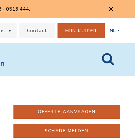
8 - 0513 444
.
ns
Contact
NL
MIJN KUIPER
en
OFFERTE AANVRAGEN
SCHADE MELDEN