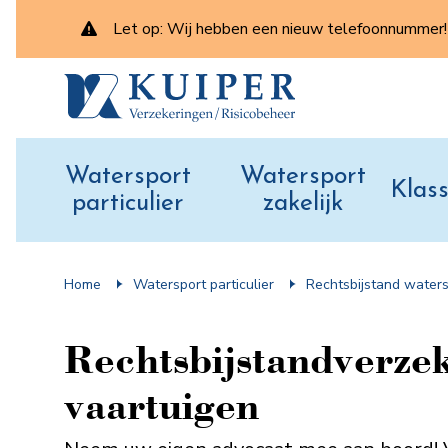
Let op: Wij hebben een nieuw telefoonnummer! 
Watersport
Watersport
Klass
particulier
zakelijk
Home
Watersport particulier
Rechts­bijstand water
Rechts­bijstand­verze
vaartuigen