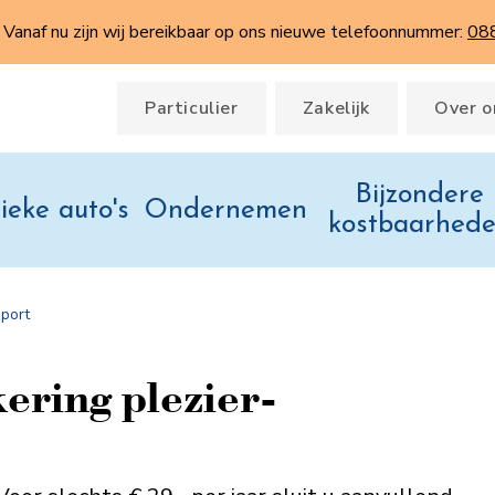
Vanaf nu zijn wij bereikbaar op ons nieuwe telefoonnummer:
08
Particulier
Zakelijk
Over o
Bijzondere
ieke auto's
Ondernemen
kostbaarhed
sport
kering plezier­