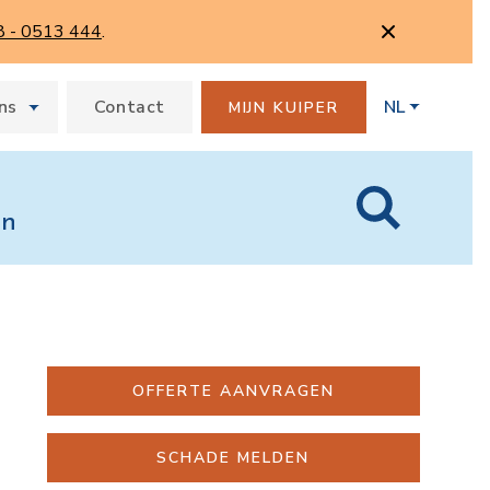
8 - 0513 444
.
ns
Contact
NL
MIJN KUIPER
en
OFFERTE AANVRAGEN
SCHADE MELDEN